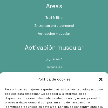
Áreas
Trail & Bike
Entrenamiento personal
Activación muscular
Activación muscular
¿Qué es?
Cervicales
Pie
Politica de cookies
Contacto
Para brindar las mejores experiencias, utilizamos tecnologías como
cookies para almacenar y/o acceder a la información del
dispositivo. Dar consentimiento a estas tecnologías nos permitirá
Passeig de Pere III, 48, 5C, 08242 Manresa, Barcelona
procesar datos como el comportamiento de navegación o
identificadores únicos en este sitio. La falta de consentimiento o la